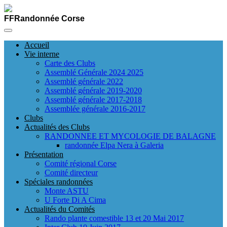
FFRandonnée Corse
Accueil
Vie interne
Carte des Clubs
Assemblé Générale 2024 2025
Assemblé générale 2022
Assemblé générale 2019-2020
Assemblé générale 2017-2018
Assemblée générale 2016-2017
Clubs
Actualités des Clubs
RANDONNEE ET MYCOLOGIE DE BALAGNE
randonnée Elpa Nera à Galeria
Présentation
Comité régional Corse
Comité directeur
Spéciales randonnées
Monte ASTU
U Forte Di A Cima
Actualités du Comités
Rando plante comestible 13 et 20 Mai 2017