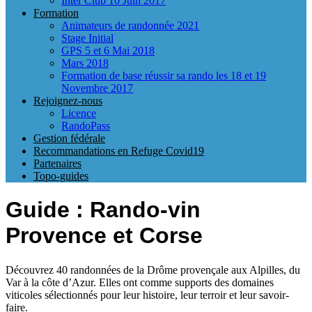
Inter Club 10 Juin 2017
Formation
Animateurs de randonnée 2021
Stage Initial
GPS 5 et 6 Mai 2018
Mars 2018
Formation de base réussir sa rando les 18 et 19
Novembre 2017
Rejoignez-nous
Licence
RandoPass
Gestion fédérale
Recommandations en Refuge Covid19
Partenaires
Topo-guides
Guide : Rando-vin
Provence et Corse
Découvrez 40 randonnées de la Drôme provençale aux Alpilles, du
Var à la côte d’Azur. Elles ont comme supports des domaines
viticoles sélectionnés pour leur histoire, leur terroir et leur savoir-
faire.